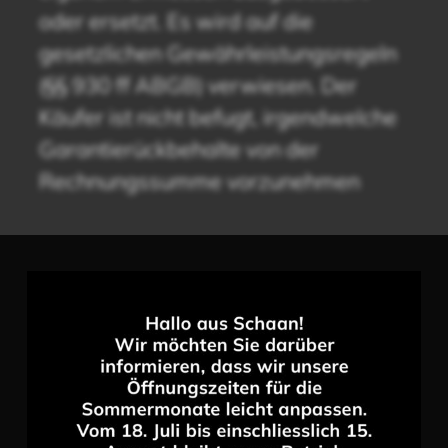
oder ersetzt. Es wird auf die
gesetzlichen Gewährleistungsregeln
(§§ 930 ff ABGB) verwiesen. Der
Käufer ist nicht befugt, irgendwelche
Garantierückbehalte von der
Rechnungssumme vorzunehmen
Liechtenstein
Möbel-Center Thöny-Innenausbau
AG
Bahnhofstrasse 16