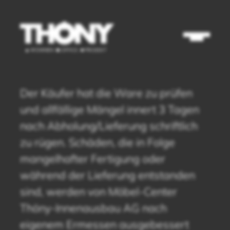
Der Käufer hat die Ware zu prüfen
und allfällige Mängel innert 3 Tagen
nach Abholung/Lieferung schriftlich
zu rügen. Schäden, die in Folge
mangelhafter Fertigung oder
während der Lieferung entstanden
sind, werden von Möbel-Center
Thöny-Innenausbau AG nach
eigenem Ermessen ausgebessert