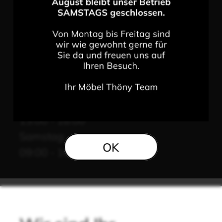
9494 Schaan
T: +423 237 4141
info@moebelthoeny.li
Öffnungszeiten
Montag bis Freitag:
08:30 - 12:00
13:00 - 18:00
Samstag:
OK
09:00 - 16:00